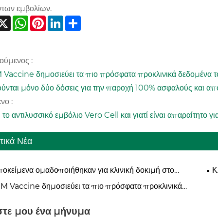
ντων εμβολίων.
acebook
X
WhatsApp
Pinterest
LinkedIn
Share
ούμενος :
 Vaccine δημοσιεύει τα πιο πρόσφατα προκλινικά δεδομένα τ
ύνται μόνο δύο δόσεις για την παροχή 100% ασφαλούς και α
νο :
αι το αντιλυσσικό εμβόλιο Vero Cell και γιατί είναι απαραίτητο
τικά Νέα
ποκείμενα ομαδοποιήθηκαν για κλινική δοκιμή στο
Κ
ύναμο συζευγμένο εμβόλιο μηνιγγιτιδοκοκκικού (MCV4) —
εν
IM Vaccine δημοσιεύει τα πιο πρόσφατα προκλινικά
λο βασικό προϊόν του εμβολίου AIM
να του mRNA του εμβολίου κατά της λύσσας σε "npj
es": Απαιτούνται μόνο δύο δόσεις για την παροχή 100%
τε μου ένα μήνυμα