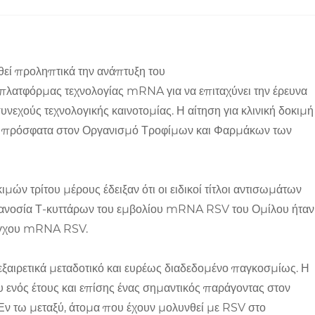
θεί προληπτικά την ανάπτυξη του
ης πλατφόρμας τεχνολογίας mRNA για να επιταχύνει την έρευνα
εχούς τεχνολογικής καινοτομίας. Η αίτηση για κλινική δοκιμή
ε πρόσφατα στον Οργανισμό Τροφίμων και Φαρμάκων των
ών τρίτου μέρους έδειξαν ότι οι ειδικοί τίτλοι αντισωμάτων
ή ανοσία Τ-κυττάρων του εμβολίου mRNA RSV του Ομίλου ήταν
λέγχου mRNA RSV.
εξαιρετικά μεταδοτικό και ευρέως διαδεδομένο παγκοσμίως. Η
υ ενός έτους και επίσης ένας σημαντικός παράγοντας στον
Εν τω μεταξύ, άτομα που έχουν μολυνθεί με RSV στο