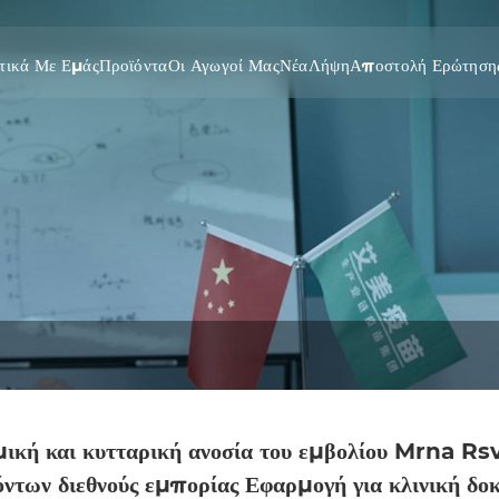
τικά Με Εμάς
Προϊόντα
Οι Αγωγοί Μας
Νέα
Λήψη
Αποστολή Ερώτηση
μική και κυτταρική ανοσία του εμβολίου Mrna Rs
ντων διεθνούς εμπορίας Εφαρμογή για κλινική δοκ