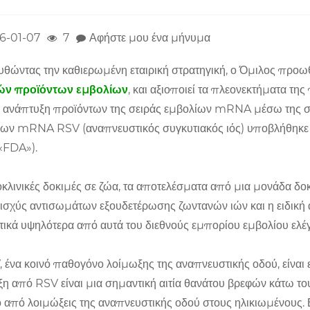
6-01-07
7
Αφήστε μου ένα μήνυμα
θώντας την καθιερωμένη εταιρική στρατηγική, ο Όμιλος προω
ν προϊόντων εμβολίων
, και αξιοποιεί τα πλεονεκτήματα τ
ν ανάπτυξη προϊόντων της σειράς εμβολίων mRNA μέσω της συν
ίων mRNA RSV (αναπνευστικός συγκυτιακός ιός) υποβλήθηκ
«FDA»).
κλινικές δοκιμές σε ζώα, τα αποτελέσματα από μια μονάδα δοκιμ
 ισχύς αντισωμάτων εξουδετέρωσης ζωντανών ιών και η ειδικ
τικά υψηλότερα από αυτά του διεθνούς εμπορίου εμβολίου ε
 ένα κοινό παθογόνο λοίμωξης της αναπνευστικής οδού, είναι 
η από RSV είναι μια σημαντική αιτία θανάτου βρεφών κάτω το
 από λοιμώξεις της αναπνευστικής οδού στους ηλικιωμένους. 