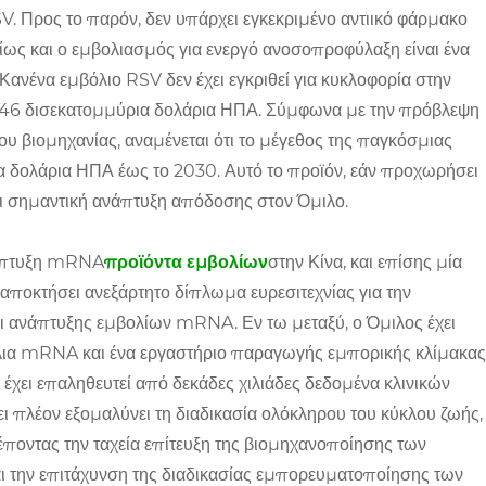
. Προς το παρόν, δεν υπάρχει εγκεκριμένο αντιικό φάρμακο
μίως και ο εμβολιασμός για ενεργό ανοσοπροφύλαξη είναι ένα
νένα εμβόλιο RSV δεν έχει εγκριθεί για κυκλοφορία στην
2,46 δισεκατομμύρια δολάρια ΗΠΑ. Σύμφωνα με την πρόβλεψη
 βιομηχανίας, αναμένεται ότι το μέγεθος της παγκόσμιας
α δολάρια ΗΠΑ έως το 2030. Αυτό το προϊόν, εάν προχωρήσει
ρει σημαντική ανάπτυξη απόδοσης στον Όμιλο.
ανάπτυξη mRNA
προϊόντα εμβολίων
στην Κίνα, και επίσης μία
αποκτήσει ανεξάρτητο δίπλωμα ευρεσιτεχνίας για την
ι ανάπτυξης εμβολίων mRNA. Εν τω μεταξύ, ο Όμιλος έχει
βόλια mRNA και ένα εργαστήριο παραγωγής εμπορικής κλίμακας
ει επαληθευτεί από δεκάδες χιλιάδες δεδομένα κλινικών
πλέον εξομαλύνει τη διαδικασία ολόκληρου του κύκλου ζωής,
οντας την ταχεία επίτευξη της βιομηχανοποίησης των
ι την επιτάχυνση της διαδικασίας εμπορευματοποίησης των