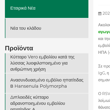
Εταιρικά Νέα
202
Ακολου
Νέα του κλάδου
αγωγώ
και τη
εμβολ
Προϊόντα
ΗΠΑ (
Κύτταρο Vero εμβολίου κατά της
λύσσας λυοφιλοποιημένο για
Σε προ
ανθρώπινη χρήση
IgG, η
Ανασυνδυασμένο εμβόλιο ηπατίτιδας
σημαν
Β Hansenula Polymorpha
Ο RSV,
Διπλοειδές κύτταρο
λοίμωξ
αδρανοποιημένου εμβολίου
θάνατο
ηπατίτιδας Α