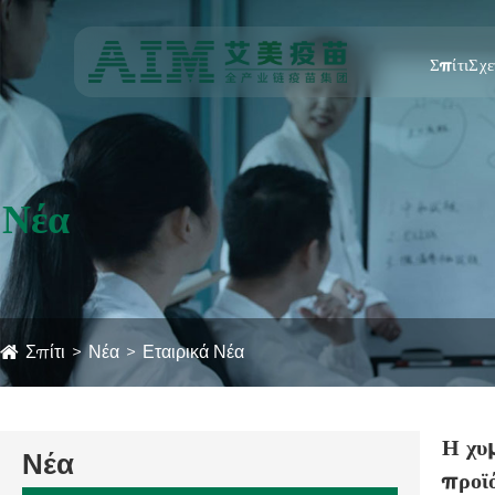
Σπίτι
Σχε
Νέα
Σπίτι
Νέα
Εταιρικά Νέα
Η χυ
Νέα
προϊό