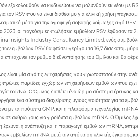
όν εξακολουθούν να κινδυνεύουν να μολυνθούν εκ νέου με RSV
 για τον RSV που να είναι διαθέσιμο για κλινική χρήση παγκοσ
εσματικό μέσο για την αποφυγή σοβαρής λοίμωξης από RSV. Κα
Το 2023, οι παγκόσμιες πωλήσεις εμβολίων RSV έφθασαν τα 
ina Insights Industry Consultancy Limited, ενός συμβούλου
 των εμβολίων RSV θα φτάσει περίπου τα 16,7 δισεκατομμύρι
θα επιταχύνει τον ρυθμό διεθνοποίησης του Ομίλου και θα φέ
ος είναι μία από τις επιχειρήσεις που πρωτοστατούν στην 
ς πρώτες παρτίδες εγχώριων επιχειρήσεων εμβολίων που έχει 
ογία mRNA. Ο Όμιλος διαθέτει ένα ώριμο σύστημα έρευνας κα
ργήσει ένα σύστημα διαχείρισης υγιούς ποιότητας για τα εμ
α με τα πρότυπα GMP, και η πλατφόρμα τεχνολογίας mRNA έχ
ν σε ανθρώπους για προϊόντα εμβολίων mRNA. Ο Όμιλος έχει 
 έρευνα, η ανάπτυξη και η παραγωγή εμβολίων mRNA, επιτρέπ
των εμβολίων mRNA μετά την απόκτηση κλινικής έγκρισης κα