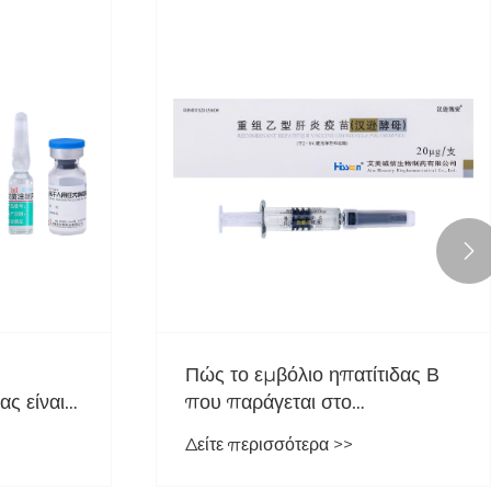

λιο για το
Πώς το εμβόλιο ηπατίτιδ
 νυχτερίδας είναι
που παράγεται στο
την υγεία σας;
Hansenula polymorp
ότερα >>
Δείτε περισσότερα >>
παρέχει ασφαλέστερη και
αποτελεσματικότερη