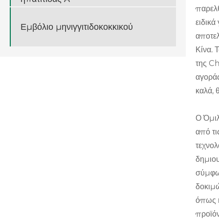
παρελθ
ειδικά
Εμβόλιο μηνιγγιτιδοκοκκικού
αποτελ
Κίνα. 
της Ch
αγοράς
καλά, 
Ο Όμιλ
από τι
τεχνολ
δημιου
σύμφων
δοκιμώ
όπως η
προϊόν